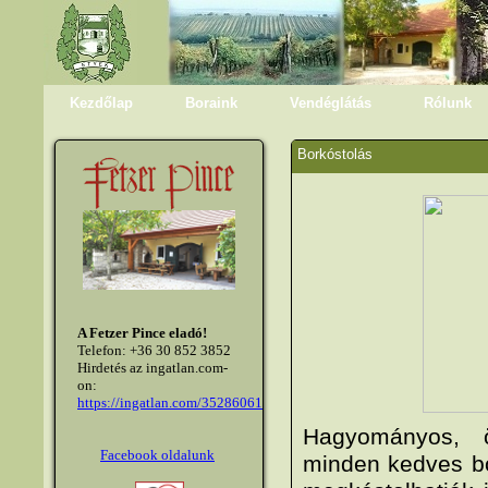
Kezdőlap
Boraink
Vendéglátás
Rólunk
Borkóstolás
A Fetzer Pince eladó!
Telefon: +36 30 852 3852
Hirdetés az ingatlan.com-
on:
https://ingatlan.com/35286061
Hagyományos, ö
Facebook oldalunk
minden kedves bo