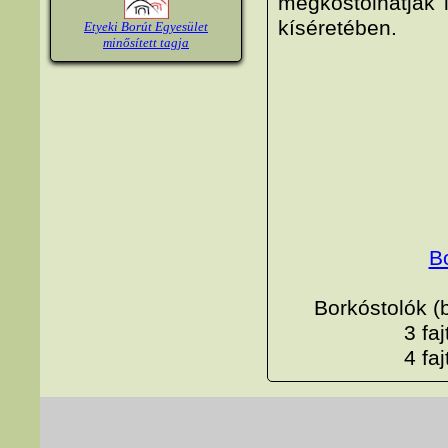
megkóstolhatják i
kíséretében.
Etyeki Borút Egyesület
minősített tagja
Bo
Borkóstolók (bo
3 fajta 
4 fajta 