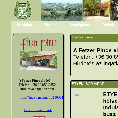
Kezdőlap
Boraink
Vendéglátás
Rólunk
Eladó a pince
A Fetzer Pince e
Telefon: +36 30 
Hirdetés az inga
A Fetzer Pince eladó!
ETYEKI BORJÁRAT
Telefon: +36 30 852 3852
Hirdetés az ingatlan.com-
on:
ETY
https://ingatlan.com/35286061
hétvé
Indul
Facebook oldalunk
busz