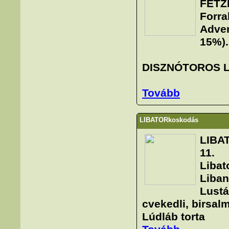
FETZ
Forra
Adven
15%).
DISZNÓTOROS 
Tovább
LIBATORkoskodás
LIBA
11.
Libat
Liban
Lustá
cvekedli, birsal
Lúdláb torta