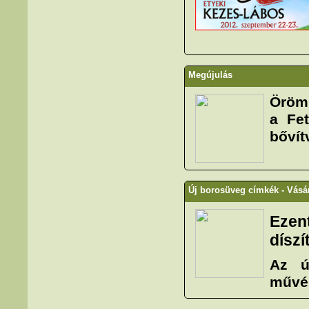
Megújulás
Örömm
a Fe
bővít
Új borosüveg címkék - Vásá
Ezen
díszí
Az ú
művés