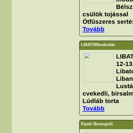
Bélsz
csülök tojással
Ötfűszeres sertés
Tovább
LIBATORkoskodás
LIBA
12-13
Libat
Liban
Lustá
cvekedli, birsal
Lúdláb torta
Tovább
Etyeki Borangoló