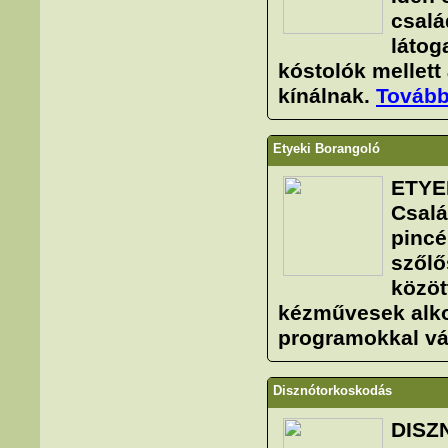
csalá
látog
kóstolók mellet
kínálnak.
Továb
Etyeki Borangoló
ETYE
Csalá
pincé
szőlő
közöt
kézművesek alkot
programokkal vá
Disznótorkoskodás
DISZ