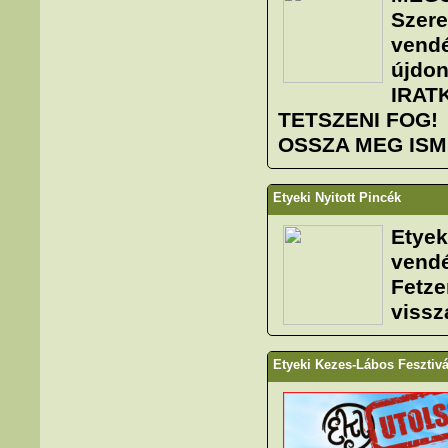
Szere
vendé
újdon
IRAT
TETSZENI FOG!
OSSZA MEG ISME
Etyeki Nyitott Pincék
Etyek
vendé
Fetze
vissz
Etyeki Kezes-Lábos Fesztivá