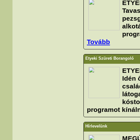
ETYE
Tavas
pezsg
alkot
progr
Tovább
Etyeki Szüreti Borangoló
ETYE
Idén 
csalá
látog
kósto
programot kínál
Hírlevelünk
MEGÚ