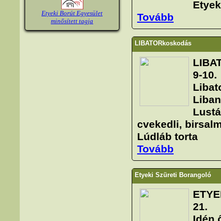
Etyek
Etyeki Borút Egyesület
Tovább
minősített tagja
LIBATORkoskodás
LIBA
9-10.
Libat
Liban
Lustá
cvekedli, birsal
Lúdláb torta
Tovább
Etyeki Szüreti Borangoló
ETYE
21.
Idén 