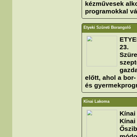
kézművesek alkot
programokkal vá
Etyeki Szüreti Borangoló
ETYE
23.
Szüre
szept
gazda
előtt, ahol a bor
és gyermekprogr
Kínai Lakoma
Kínai
Kínai
Őszib
módo