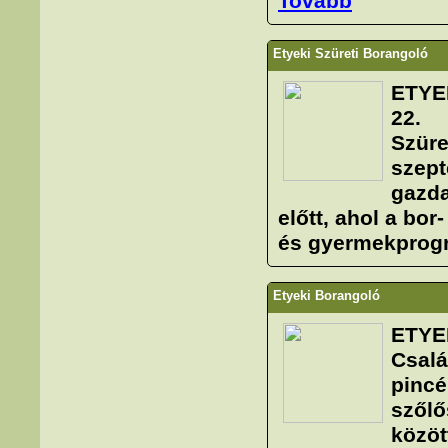
Tovább
Etyeki Szüreti Borangoló
ETYE
22.
Szüre
szept
gazda
előtt, ahol a bor
és gyermekprogr
Etyeki Borangoló
ETYE
Csalá
pincé
szőlő
közöt