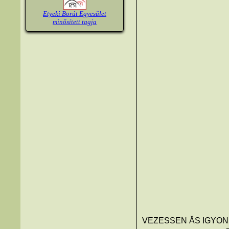
Etyeki Borút Egyesület
minősített tagja
VEZESSEN ĂS IGYON,