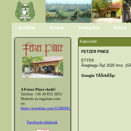
Kezdőlap
Boraink
Vendéglátás
Rólunk
Kapcsolat
FETZER PINCE
ETYEK
Ăreghegyi Ăşt 2025 hrsz. (
Google TĂŠrkĂŠp:
A Fetzer Pince eladó!
Telefon: +36 30 852 3852
Hirdetés az ingatlan.com-
on:
https://ingatlan.com/35286061
Facebook oldalunk