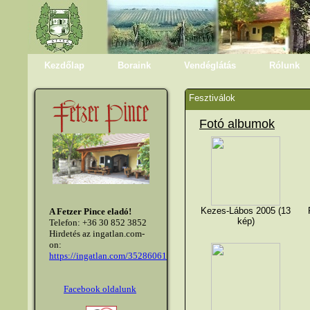
Kezdőlap
Boraink
Vendéglátás
Rólunk
Fesztiválok
Fotó albumok
Kezes-Lábos 2005 (13
A Fetzer Pince eladó!
kép)
Telefon: +36 30 852 3852
Hirdetés az ingatlan.com-
on:
https://ingatlan.com/35286061
Facebook oldalunk