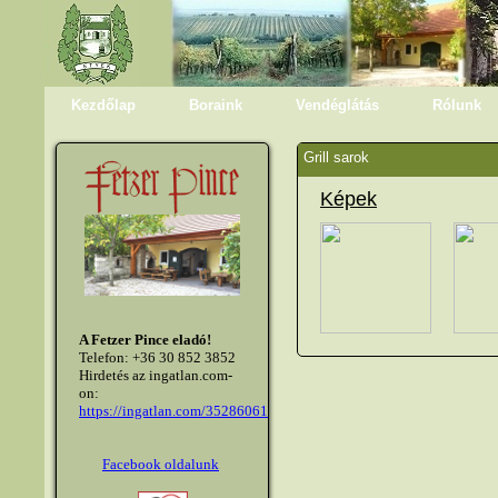
Kezdőlap
Boraink
Vendéglátás
Rólunk
Grill sarok
Képek
A Fetzer Pince eladó!
Telefon: +36 30 852 3852
Hirdetés az ingatlan.com-
on:
https://ingatlan.com/35286061
Facebook oldalunk