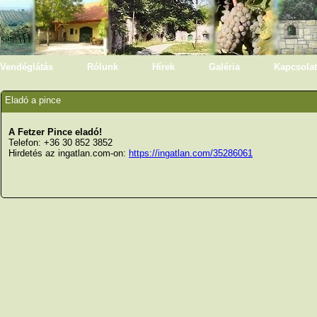
Vendéglátás
Rólunk
Hírek
Galéria
Kapcsolat
Eladó a pince
A Fetzer Pince eladó!
Telefon: +36 30 852 3852
Hirdetés az ingatlan.com-on:
https://ingatlan.com/35286061