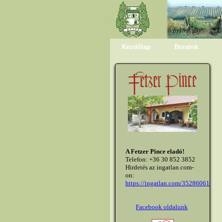
Kezdőlap
Boraink
A Fetzer Pince eladó!
Telefon: +36 30 852 3852
Hirdetés az ingatlan.com-
on:
https://ingatlan.com/35286061
Facebook oldalunk